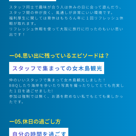
スタッフ同士で趣味が合う人は休みの日に会って遊んだり、
スタッフ間の仲が良く、風通しが非常にいい環境です。
福利厚生に関しては育休はもちろん年に１回リフレッシュ休
暇が取れます。
リフレッシュ休暇を使って大阪に旅行に行ったのもいい思い
出です！
ー04.思い出に残っているエピソードは？
スタッフで集まっての女木島観光
仲のいいスタッフで集まって女木島観光しました！
BBQしたり海岸を歩いたり写真を撮ったりしてとても充実し
た１日を過ごせました!
参加は強制では無く、お酒を飲めない私でもとても楽しかっ
たです。
ー05.休日の過ごし方
自分の時間を過ごす