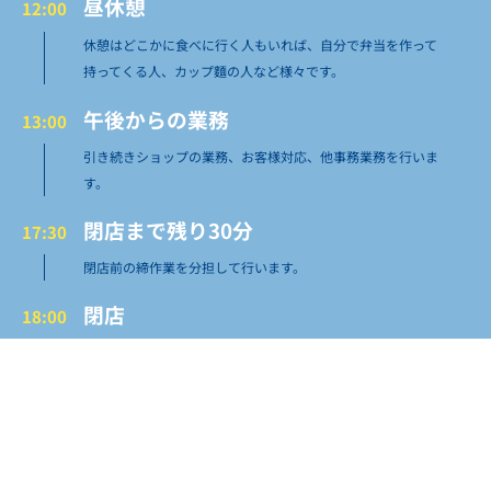
昼休憩
12:00
休憩はどこかに食べに行く人もいれば、自分で弁当を作って
持ってくる人、カップ麵の人など様々です。
午後からの業務
13:00
引き続きショップの業務、お客様対応、他事務業務を行いま
す。
閉店まで残り30分
17:30
閉店前の締作業を分担して行います。
閉店
18:00
締作業が終わり次第速やかに退勤し帰宅します。
趣味や資格勉強の時間
19:00
のんびり過ごして明日に備えます。