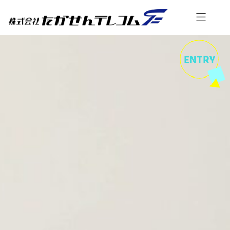
内
容
を
ス
キ
ENTRY
ッ
プ