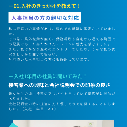
ー01.入社のきっかけを教えて！
人事担当の方の親切な対応
私は家庭内の事情があり、県内での就職に限定されていまし
た。
その際に県外転勤が無く、勤務場所も自宅から通える範囲で
の配属であった為たかせんテレコムに魅力を感じました。
また、私はかなり遅めのエントリーでしたが、そんな私の状
況をしっかり聞いてもらい、
対応頂いた人事担当の方にも感謝しています。
ー入社1年目の社員に聞いてみた！
接客業への興味と会社説明会での印象の良さ
元々学生の頃に接客のアルバイトをしていて接客業に興味が
ありました。
会社説明会の時の担当の方も優しそうで応募することにしま
した。（入社１年目 A.F）