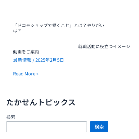
り
が
い
「ドコモショップで働くこと」とは？やりがい
は？
就
職
就職活動に役立つイメージ
活
動画をご案内
動
最新情報
/
2025年2月5日
に
役
Read More »
立
つ
イ
たかせんトピックス
メ
ー
ジ
検索
動
検索
画
を