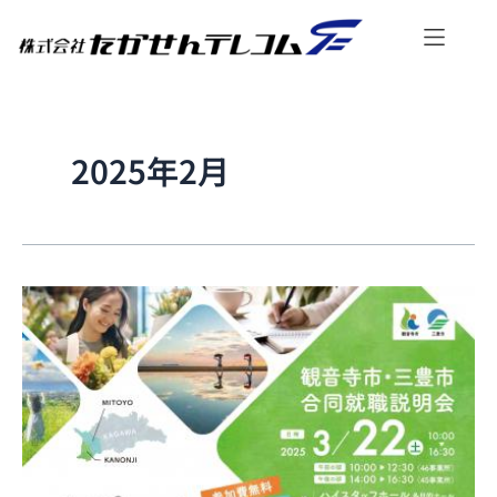
内
容
を
ス
キ
ッ
2025年2月
プ
観
音
寺
市・
三
豊
市
合