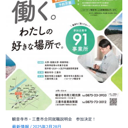
同
就
職
説
明
会
参
加
決
定！
観音寺市・三豊市合同就職説明会 参加決定！
最新情報
/
2025年2月28日