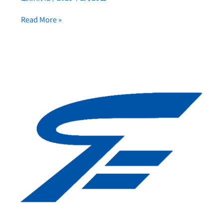
Read More »
「ド
コ
モ
シ
ョ
ッ
プ
で
働
く
こ
と」
と
は？
や