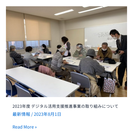
2023
年
度
デ
ジ
タ
ル
活
用
支
援
推
進
事
2023年度 デジタル活用支援推進事業の取り組みについて
業
最新情報
/
2023年8月1日
の
取
Read More »
り