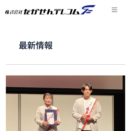
内
投
容
稿
を
の
ス
ペ
キ
ー
ッ
ジ
最新情報
プ
送
り
ド
コ
モ
シ
ョ
ッ
プ
応