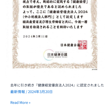
優
良
法
人
2024』
に
認
定
さ
れ
ま
し
た
去年に引き続き『健康経営優良法人2024』に認定されました
最新情報
/
2024年3月20日
Read More »