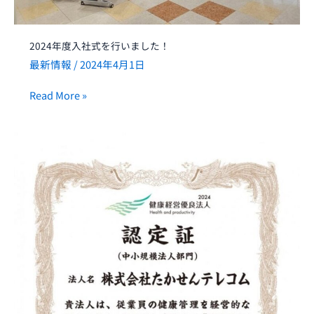
た！
2024年度入社式を行いました！
最新情報
/
2024年4月1日
Read More »
去
年
に
引
き
続
き
『健
康
経
営