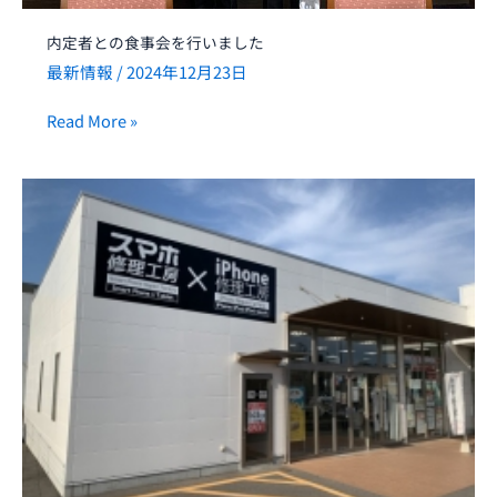
し
た
内定者との食事会を行いました
最新情報
/
2024年12月23日
Read More »
ス
マ
ホ
修
理
工
房
高
松
屋
島
店