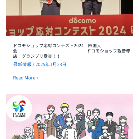
対
コ
ン
テ
ス
ト
ドコモショップ応対コンテスト2024 四国大
2024
会 ドコモショップ観音寺
店 グランプリ受賞！！
四
国
最新情報
/
2025年1月23日
大
Read More »
会
ド
コ
四
モ
国
シ
ア
ョ
ラ
ッ
イ
プ
ア
観