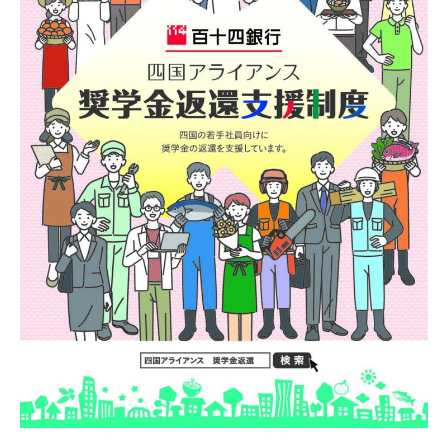
ン
音
ス
寺
奨
店
学
グ
金
ラ
返
ン
還
プ
支
リ
援
受
制
賞！！
度
の
賛
同
企
業
と
し
て