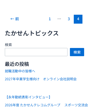
組
み
に
←
前
1
…
3
4
つ
い
たかせんトピックス
て
検索
検索
最近の投稿
就職活動中の皆様へ
2027年卒業学生様向け オンライン会社説明会
【永年勤続表彰インタビュー】
2026年度 たかせんテレコムグループ スポーツ交流会