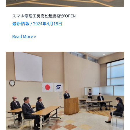
が
OPEN
スマホ修理工房高松屋島店がOPEN
最新情報
/
2024年4月18日
Read More »
2024
年
度
入
社
式
を
行
い
ま
し