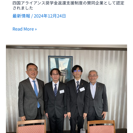
四国アライアンス奨学金返還支援制度の賛同企業として認定
認
されました
定
最新情報
/
2024年12月24日
さ
れ
Read More »
ま
し
内
た
定
者
と
の
食
事
会
を
行
い
ま