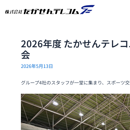
内
Post
容
navigation
を
ス
キ
2026年度 たかせんテ
ッ
プ
会
2026年5月13日
グループ4社のスタッフが一堂に集まり、スポーツ